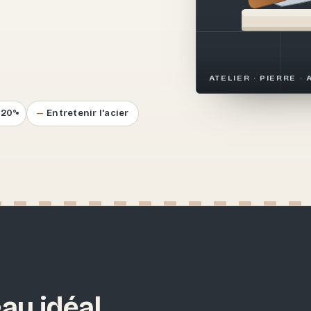
.
ATELIER · PIERRE · 
–20°
Entretenir l'acier
au idéal