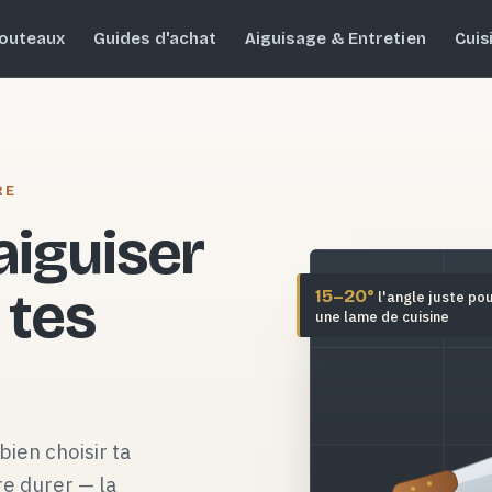
outeaux
Guides d'achat
Aiguisage & Entretien
Cuis
RE
 aiguiser
 tes
15–20°
l'angle juste po
une lame de cuisine
bien choisir ta
re durer — la