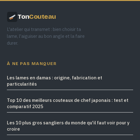
Ton
Couteau
L'atelier qui transmet : bien choisir ta
lame, l'aiguiser au bon angle et la faire
durer.
À NE PAS MANQUER
Les lames en damas : origine, fabrication et
particularités
Top 10 des meilleurs couteaux de chef japonais : test et
comparatif 2025
Les 10 plus gros sangliers du monde qu'il faut voir pour y
croire