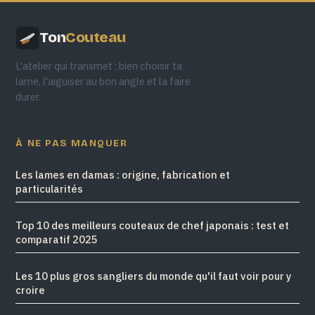
Ton
Couteau
L'atelier qui transmet : bien choisir ta
lame, l'aiguiser au bon angle et la faire
durer.
À NE PAS MANQUER
Les lames en damas : origine, fabrication et
particularités
Top 10 des meilleurs couteaux de chef japonais : test et
comparatif 2025
Les 10 plus gros sangliers du monde qu'il faut voir pour y
croire