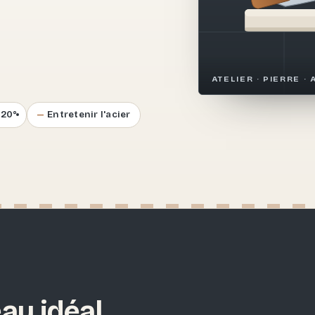
.
ATELIER · PIERRE · 
–20°
Entretenir l'acier
au idéal