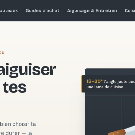
outeaux
Guides d'achat
Aiguisage & Entretien
Cuis
RE
 aiguiser
 tes
15–20°
l'angle juste po
une lame de cuisine
bien choisir ta
re durer — la