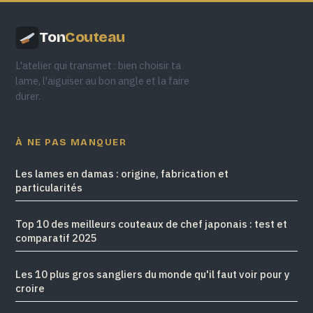
Ton
Couteau
L'atelier qui transmet : bien choisir ta
lame, l'aiguiser au bon angle et la faire
durer.
À NE PAS MANQUER
Les lames en damas : origine, fabrication et
particularités
Top 10 des meilleurs couteaux de chef japonais : test et
comparatif 2025
Les 10 plus gros sangliers du monde qu'il faut voir pour y
croire