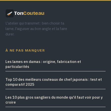
Ton
Couteau
L'atelier qui transmet : bien choisir ta
lame, l'aiguiser au bon angle et la faire
durer.
À NE PAS MANQUER
Les lames en damas : origine, fabrication et
particularités
Top 10 des meilleurs couteaux de chef japonais : test et
comparatif 2025
Les 10 plus gros sangliers du monde qu'il faut voir pour y
croire