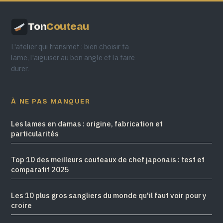
Ton
Couteau
L'atelier qui transmet : bien choisir ta
lame, l'aiguiser au bon angle et la faire
durer.
À NE PAS MANQUER
Les lames en damas : origine, fabrication et
particularités
Top 10 des meilleurs couteaux de chef japonais : test et
comparatif 2025
Les 10 plus gros sangliers du monde qu'il faut voir pour y
croire