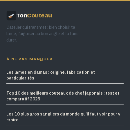
Ton
Couteau
L'atelier qui transmet : bien choisir ta
lame, l'aiguiser au bon angle et la faire
durer.
À NE PAS MANQUER
Les lames en damas : origine, fabrication et
particularités
Top 10 des meilleurs couteaux de chef japonais : test et
comparatif 2025
Les 10 plus gros sangliers du monde qu'il faut voir pour y
croire