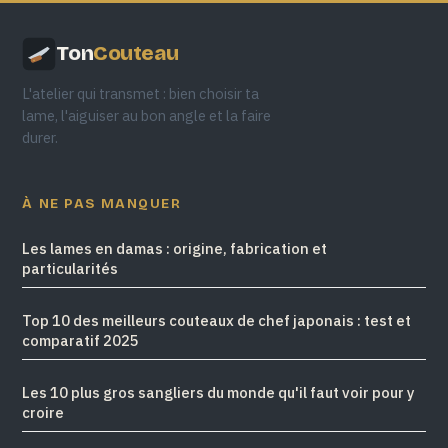
Ton
Couteau
L'atelier qui transmet : bien choisir ta
lame, l'aiguiser au bon angle et la faire
durer.
À NE PAS MANQUER
Les lames en damas : origine, fabrication et
particularités
Top 10 des meilleurs couteaux de chef japonais : test et
comparatif 2025
Les 10 plus gros sangliers du monde qu'il faut voir pour y
croire