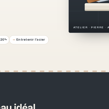
.
ATELIER · PIERRE · 
–20°
Entretenir l'acier
au idéal