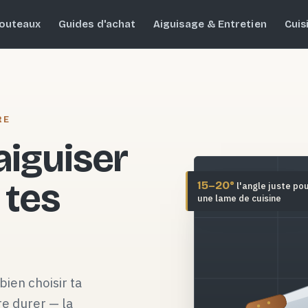
outeaux
Guides d'achat
Aiguisage & Entretien
Cuis
RE
 aiguiser
 tes
15–20°
l'angle juste po
une lame de cuisine
bien choisir ta
re durer — la