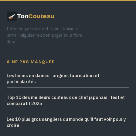
Ton
Couteau
L'atelier qui transmet : bien choisir ta
lame, l'aiguiser au bon angle et la faire
durer.
À NE PAS MANQUER
Les lames en damas : origine, fabrication et
particularités
Top 10 des meilleurs couteaux de chef japonais : test et
comparatif 2025
Les 10 plus gros sangliers du monde qu'il faut voir pour y
croire