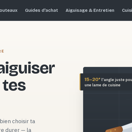
outeaux
Guides d'achat
Aiguisage & Entretien
Cuis
RE
 aiguiser
 tes
15–20°
l'angle juste po
une lame de cuisine
bien choisir ta
re durer — la