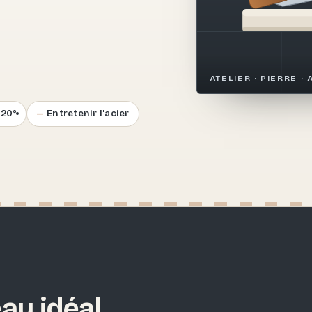
.
ATELIER · PIERRE · 
–20°
Entretenir l'acier
au idéal