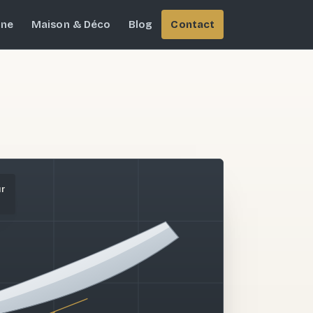
ine
Maison & Déco
Blog
Contact
ur