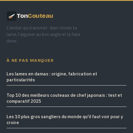
Ton
Couteau
L'atelier qui transmet : bien choisir ta
lame, l'aiguiser au bon angle et la faire
durer.
À NE PAS MANQUER
Les lames en damas : origine, fabrication et
particularités
Top 10 des meilleurs couteaux de chef japonais : test et
comparatif 2025
Les 10 plus gros sangliers du monde qu'il faut voir pour y
croire