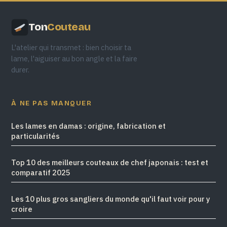
Ton
Couteau
L'atelier qui transmet : bien choisir ta
lame, l'aiguiser au bon angle et la faire
durer.
À NE PAS MANQUER
Les lames en damas : origine, fabrication et
particularités
Top 10 des meilleurs couteaux de chef japonais : test et
comparatif 2025
Les 10 plus gros sangliers du monde qu'il faut voir pour y
croire