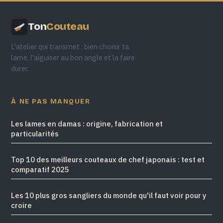
Ton
Couteau
L'atelier qui transmet : bien choisir ta
lame, l'aiguiser au bon angle et la faire
durer.
À NE PAS MANQUER
Les lames en damas : origine, fabrication et
particularités
Top 10 des meilleurs couteaux de chef japonais : test et
comparatif 2025
Les 10 plus gros sangliers du monde qu'il faut voir pour y
croire