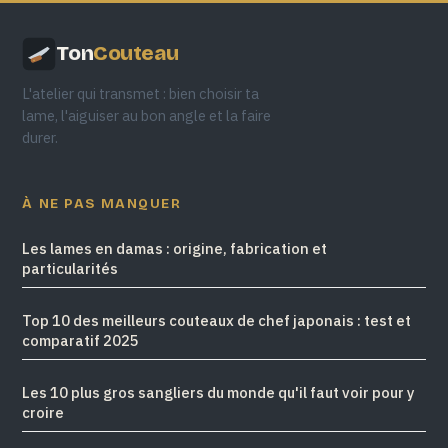
Ton
Couteau
L'atelier qui transmet : bien choisir ta
lame, l'aiguiser au bon angle et la faire
durer.
À NE PAS MANQUER
Les lames en damas : origine, fabrication et
particularités
Top 10 des meilleurs couteaux de chef japonais : test et
comparatif 2025
Les 10 plus gros sangliers du monde qu'il faut voir pour y
croire