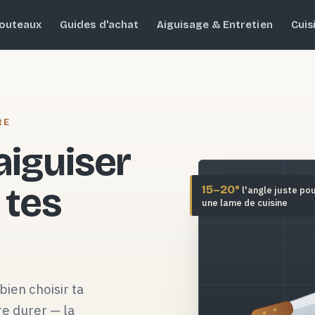
outeaux
Guides d'achat
Aiguisage & Entretien
Cuis
RE
 aiguiser
 tes
15–20°
l'angle juste po
une lame de cuisine
bien choisir ta
re durer — la