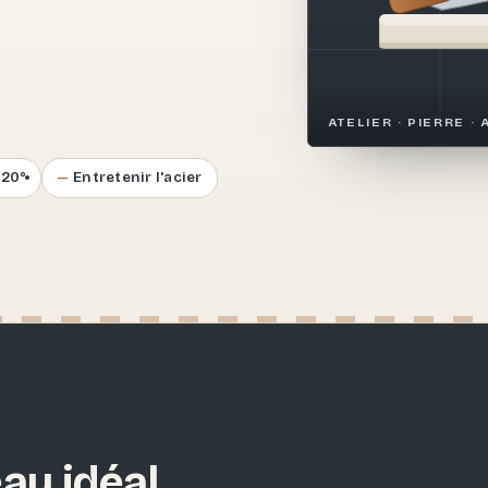
.
ATELIER · PIERRE · 
–20°
Entretenir l'acier
au idéal