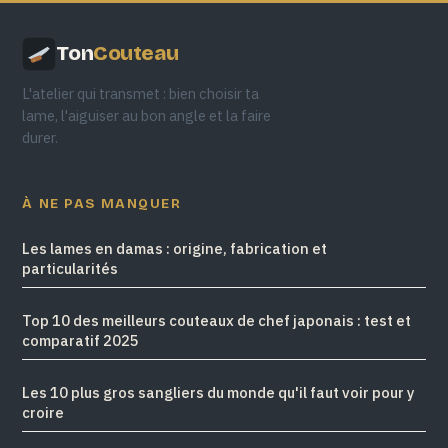
Ton
Couteau
L'atelier qui transmet : bien choisir ta
lame, l'aiguiser au bon angle et la faire
durer.
À NE PAS MANQUER
Les lames en damas : origine, fabrication et
particularités
Top 10 des meilleurs couteaux de chef japonais : test et
comparatif 2025
Les 10 plus gros sangliers du monde qu'il faut voir pour y
croire