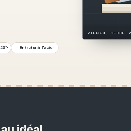
.
ATELIER · PIERRE · 
–20°
Entretenir l'acier
au idéal