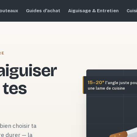
outeaux
Guides d'achat
Aiguisage & Entretien
Cuis
RE
 aiguiser
 tes
15–20°
l'angle juste po
une lame de cuisine
bien choisir ta
re durer — la