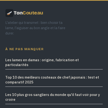
Ton
Couteau
L'atelier qui transmet : bien choisir ta
lame, l'aiguiser au bon angle et la faire
durer.
À NE PAS MANQUER
Les lames en damas : origine, fabrication et
particularités
Top 10 des meilleurs couteaux de chef japonais : test et
comparatif 2025
Les 10 plus gros sangliers du monde qu'il faut voir pour y
croire