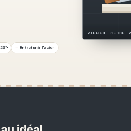
.
ATELIER · PIERRE · 
–20°
Entretenir l'acier
au idéal