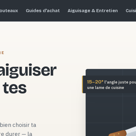
outeaux
Guides d'achat
Aiguisage & Entretien
Cuis
RE
 aiguiser
 tes
15–20°
l'angle juste po
une lame de cuisine
bien choisir ta
re durer — la