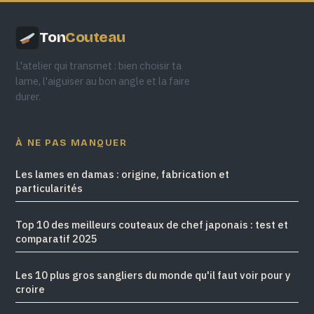
Ton
Couteau
L'atelier qui transmet : bien choisir ta
lame, l'aiguiser au bon angle et la faire
durer.
À NE PAS MANQUER
Les lames en damas : origine, fabrication et
particularités
Top 10 des meilleurs couteaux de chef japonais : test et
comparatif 2025
Les 10 plus gros sangliers du monde qu'il faut voir pour y
croire