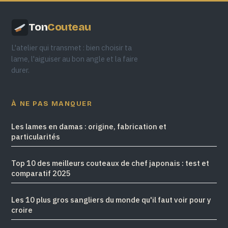
Ton
Couteau
L'atelier qui transmet : bien choisir ta
lame, l'aiguiser au bon angle et la faire
durer.
À NE PAS MANQUER
Les lames en damas : origine, fabrication et
particularités
Top 10 des meilleurs couteaux de chef japonais : test et
comparatif 2025
Les 10 plus gros sangliers du monde qu'il faut voir pour y
croire