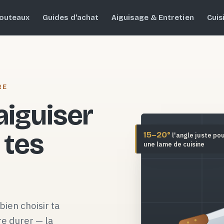
outeaux
Guides d'achat
Aiguisage & Entretien
Cuis
RE
 aiguiser
 tes
15–20°
l'angle juste po
une lame de cuisine
bien choisir ta
re durer — la