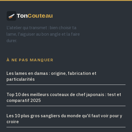
Ton
Couteau
L'atelier qui transmet : bien choisir ta
lame, l'aiguiser au bon angle et la faire
durer.
À NE PAS MANQUER
Les lames en damas : origine, fabrication et
particularités
Top 10 des meilleurs couteaux de chef japonais : test et
comparatif 2025
Les 10 plus gros sangliers du monde qu'il faut voir pour y
croire