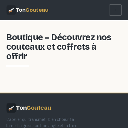
Ton
Couteau
Boutique – Découvrez nos
couteaux et coffrets à
offrir
Ton
Couteau
L'atelier qui transmet : bien choisir ta
lame, l'aiguiser au bon angle et la faire